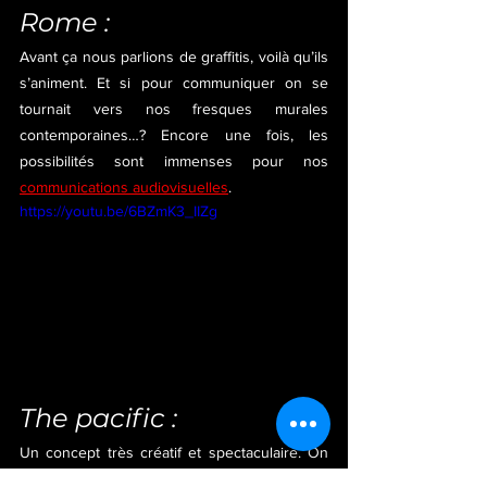
Rome :
Avant ça nous parlions de graffitis, voilà qu’ils 
s’animent. Et si pour communiquer on se 
tournait vers nos fresques murales 
contemporaines…? Encore une fois, les 
possibilités sont immenses pour nos 
communications audiovisuelles
.
https://youtu.be/6BZmK3_IIZg
The pacific :
Un concept très créatif et spectaculaire. On 
peut imaginer le même principe pour un film 