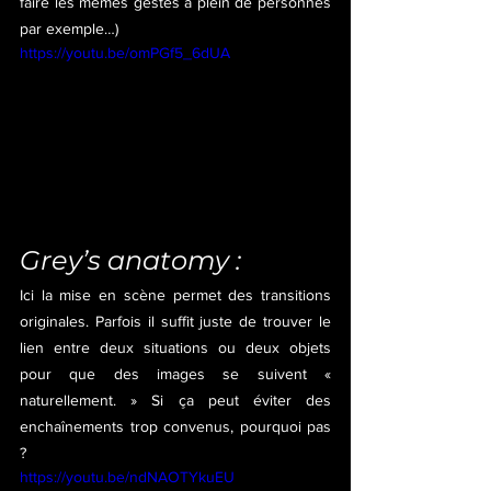
faire les mêmes gestes à plein de personnes 
par exemple…)
https://youtu.be/omPGf5_6dUA
Grey’s anatomy :
Ici la mise en scène permet des transitions 
originales. Parfois il suffit juste de trouver le 
lien entre deux situations ou deux objets 
pour que des images se suivent « 
naturellement. » Si ça peut éviter des 
enchaînements trop convenus, pourquoi pas 
?
https://youtu.be/ndNAOTYkuEU