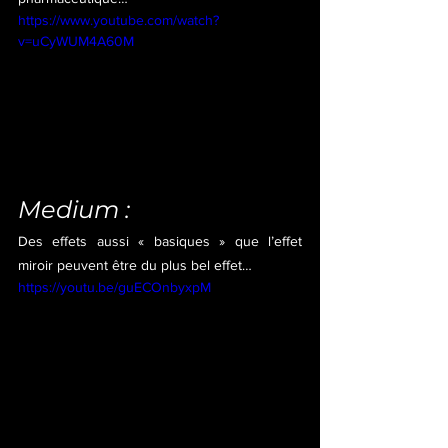
https://www.youtube.com/watch?
v=uCyWUM4A60M
Medium :
Des effets aussi « basiques » que l’effet 
miroir peuvent être du plus bel effet…
https://youtu.be/guECOnbyxpM