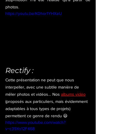
photos.
https://youtu.be/K0hor1YHXeU
Rectify :
Cette présentation ne peut que nous 
interpeller, avec une subtile manière de 
mêler photos et vidéos… Nos 
albums vidéo
(proposés aux particuliers, mais évidemment 
adaptables à tous types de projets) 
permettent ce genre de rendu 😃
https://www.youtube.com/watch?
v=c39Xs12F468